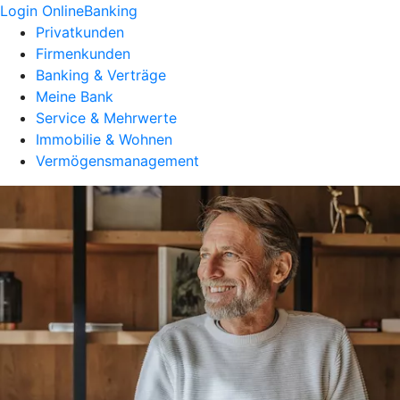
Login OnlineBanking
Privatkunden
Firmenkunden
Banking & Verträge
Meine Bank
Service & Mehrwerte
Immobilie & Wohnen
Vermögensmanagement