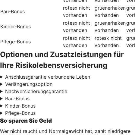
rotesx
nicht
gruenerhaken
gru
Bau-Bonus
vorhanden
vorhanden
vor
rotesx
nicht
gruenerhaken
gru
Kinder-Bonus
vorhanden
vorhanden
vor
rotesx
nicht
rotesx
nicht
gru
Pflege-Bonus
vorhanden
vorhanden
vor
Optionen und Zusatzleistungen für
Ihre Risikolebensversicherung
Anschlussgarantie verbundene Leben
Verlängerungsoption
Nachversicherungsgarantie
Bau-Bonus
Kinder-Bonus
Pflege-Bonus
So sparen Sie Geld
Wer nicht raucht und Normalgewicht hat, zahlt niedrigere