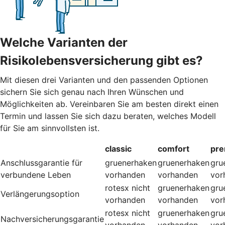
Welche Varianten der
Risikolebensversicherung gibt es?
Mit diesen drei Varianten und den passenden Optionen
sichern Sie sich genau nach Ihren Wünschen und
Möglichkeiten ab. Vereinbaren Sie am besten direkt einen
Termin und lassen Sie sich dazu beraten, welches Modell
für Sie am sinnvollsten ist.
classic
comfort
pr
Anschlussgarantie für
gruenerhaken
gruenerhaken
gru
verbundene Leben
vorhanden
vorhanden
vor
rotesx
nicht
gruenerhaken
gru
Verlängerungsoption
vorhanden
vorhanden
vor
rotesx
nicht
gruenerhaken
gru
Nachversicherungsgarantie
vorhanden
vorhanden
vor