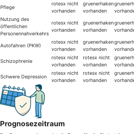
rotesx
nicht
gruenerhaken
gruener
Pflege
vorhanden
vorhanden
vorhand
Nutzung des
rotesx
nicht
gruenerhaken
gruener
öffentlichen
vorhanden
vorhanden
vorhand
Personennahverkehrs
rotesx
nicht
gruenerhaken
gruener
Autofahren (PKW)
vorhanden
vorhanden
vorhand
rotesx
nicht
rotesx
nicht
gruener
Schizophrenie
vorhanden
vorhanden
vorhand
rotesx
nicht
rotesx
nicht
gruener
Schwere Depression
vorhanden
vorhanden
vorhand
Prognosezeitraum