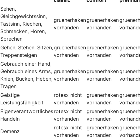
Sehen,
Gleichgewichtssinn,
gruenerhaken
gruenerhaken
gruener
Tastsinn, Riechen,
vorhanden
vorhanden
vorhand
Schmecken, Hören,
Sprechen
Gehen, Stehen, Sitzen,
gruenerhaken
gruenerhaken
gruener
Treppensteigen
vorhanden
vorhanden
vorhand
Gebrauch einer Hand,
Gebrauch eines Arms,
gruenerhaken
gruenerhaken
gruener
Knien, Bücken, Heben,
vorhanden
vorhanden
vorhand
Tragen
Geistige
rotesx
nicht
gruenerhaken
gruener
Leistungsfähigkeit
vorhanden
vorhanden
vorhand
Eigenverantwortliches
rotesx
nicht
gruenerhaken
gruener
Handeln
vorhanden
vorhanden
vorhand
rotesx
nicht
gruenerhaken
gruener
Demenz
vorhanden
vorhanden
vorhand