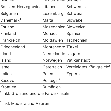
Bosnien-Herzegowina
Litauen
Schweden
Bulgarien
Luxemburg
Schweiz
1
Dänemark
Malta
Slowakei
Estland
Mazedonien
Slowenien
Finnland
Monaco
Spanien
Frankreich
Moldawien
Tschechien
Griechenland
Montenegro
Türkei
Irland
Niederlande
Ungarn
Island
Norwegen
Vatikanstadt
3
Israel
Österreich
Vereinigtes Königreich
Italien
Polen
Zypern
2
Kosovo
Portugal
Kroatien
Rumänien
1
inkl. Grönland und die Färöer-Inseln
2
inkl. Madeira und Azoren