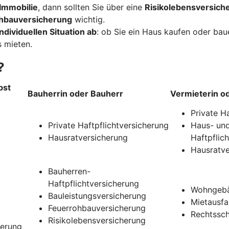
Immobilie
, dann sollten Sie über eine
Risikolebensversich
hbauversicherung
wichtig.
ndividuellen Situation ab
: ob Sie ein Haus kaufen oder ba
 mieten.
?
bst
Bauherrin oder Bauherr
Vermieterin o
Private H
Private Haftpflichtversicherung
Haus- und
Hausratversicherung
Haftpflic
Hausratve
Bauherren-
Haftpflichtversicherung
Wohngebä
Bauleistungsversicherung
Mietausfa
Feuerrohbauversicherung
Rechtssch
Risikolebensversicherung
herung