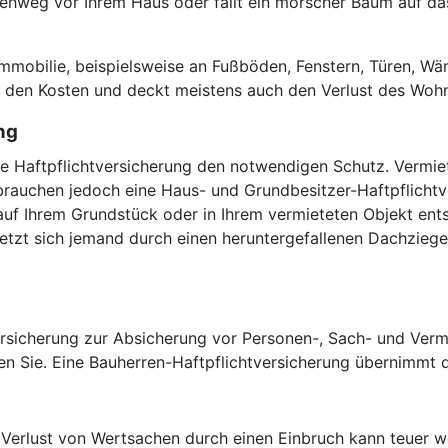
hweg vor Ihrem Haus oder fällt ein morscher Baum auf das 
.
obilie, beispielsweise an Fußböden, Fenstern, Türen, Wän
or den Kosten und deckt meistens auch den Verlust des Woh
ng
vate Haftpflichtversicherung den notwendigen Schutz. Verm
auchen jedoch eine Haus- und Grundbesitzer-Haftpflichtver
uf Ihrem Grundstück oder in Ihrem vermieteten Objekt ents
zt sich jemand durch einen heruntergefallenen Dachziegel,
versicherung zur Absicherung vor Personen-, Sach- und Verm
en Sie. Eine Bauherren-Haftpflichtversicherung übernimmt di
erlust von Wertsachen durch einen Einbruch kann teuer we